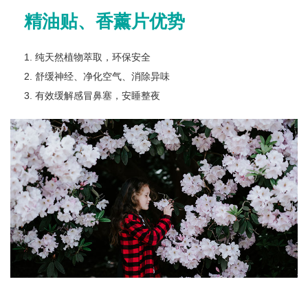
精油贴、香薰片优势
1. 纯天然植物萃取，环保安全
2. 舒缓神经、净化空气、消除异味
3. 有效缓解感冒鼻塞，安睡整夜