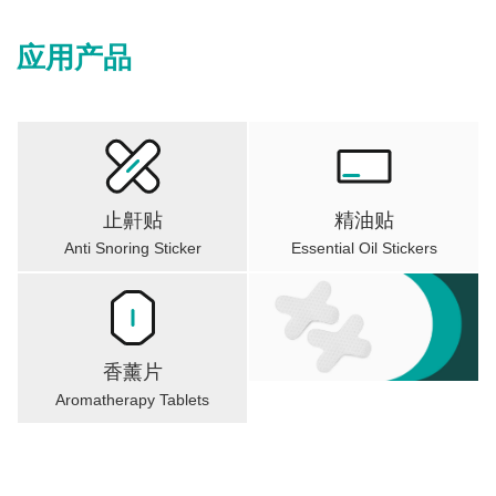
应用产品
止鼾贴
精油贴
Anti Snoring Sticker
Essential Oil Stickers
香薰片
Aromatherapy Tablets