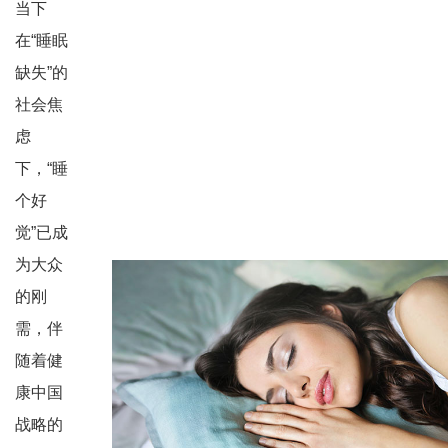
当下
在“睡眠
缺失”的
社会焦
虑
下，“睡
个好
觉”已成
为大众
的刚
需，伴
随着健
康中国
战略的