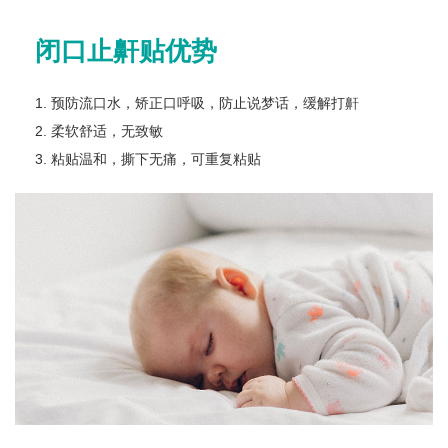
闭口止鼾贴优势
1. 预防流口水，矫正口呼吸，防止说梦话，缓解打鼾
2. 柔软舒适，无致敏
3. 粘贴温和，撕下无痛，可重复粘贴